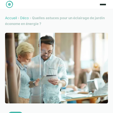
Accueil
›
Déco
›
Quelles astuces pour un éclairage de jardin
économe en énergie ?