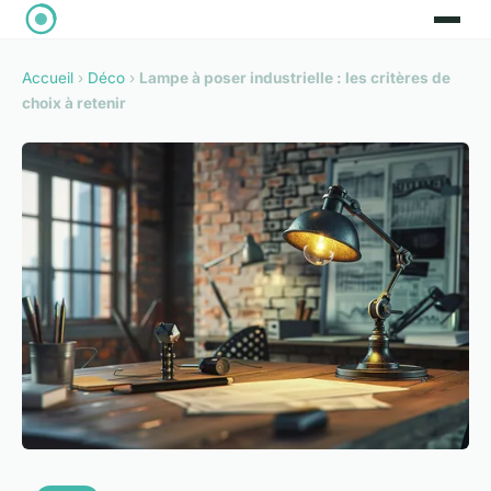
Accueil
›
Déco
›
Lampe à poser industrielle : les critères de
choix à retenir