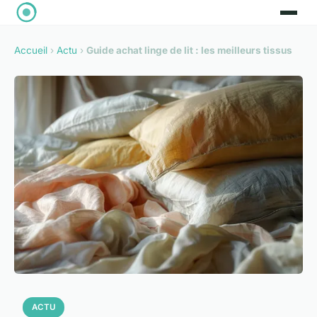
Accueil
›
Actu
›
Guide achat linge de lit : les meilleurs tissus
ACTU