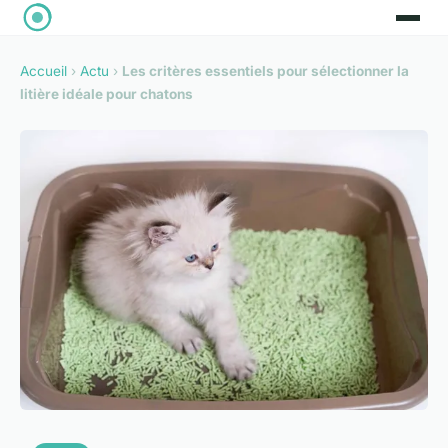
Accueil
›
Actu
›
Les critères essentiels pour sélectionner la
litière idéale pour chatons